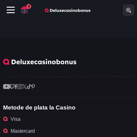
Metode de plata la Casino
Visa
Mastercard