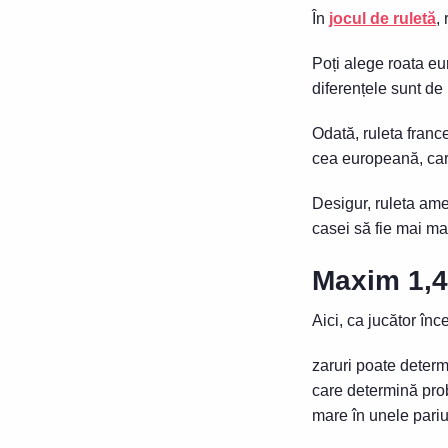
În
jocul de ruletă
,
Poți alege roata eu
diferențele sunt de
Odată, ruleta franc
cea europeană, care
Desigur, ruleta am
casei să fie mai m
Maxim 1,4
Aici, ca jucător în
zaruri poate determi
care determină prob
mare în unele pariu