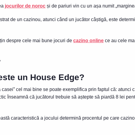
tea
jocurilor de noroc
și de pariuri vin cu un așa numit „margine
ăstrat de un cazinou, atunci când un jucător câștigă, este determ
țin despre cele mai bune jocuri de
cazino online
ce au cele mai
?
e este un House Edge?
casei” cel mai bine se poate exemplifica prin faptul că: atunci 
tic înseamnă că jucătorul trebuie să aștepte să piardă 8 lei pen
tă caracteristică a jocului determină procentul pe care cazinou