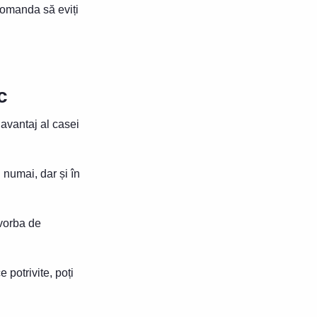
ecomanda să eviți
c
 avantaj al casei
 numai, dar și în
 vorba de
e potrivite, poți