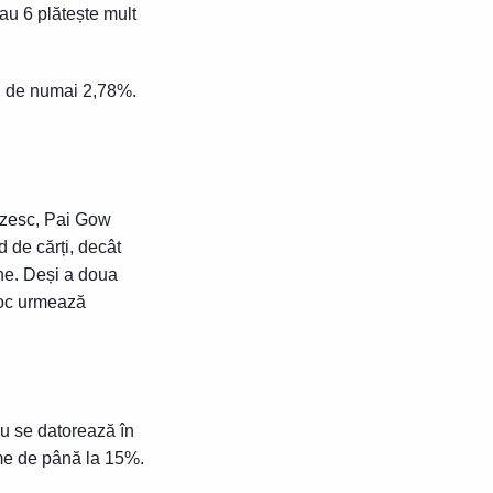
au 6 plătește mult
i, de numai 2,78%.
nezesc, Pai Gow
d de cărți, decât
une. Deși a doua
 joc urmează
ru se datorează în
ume de până la 15%.