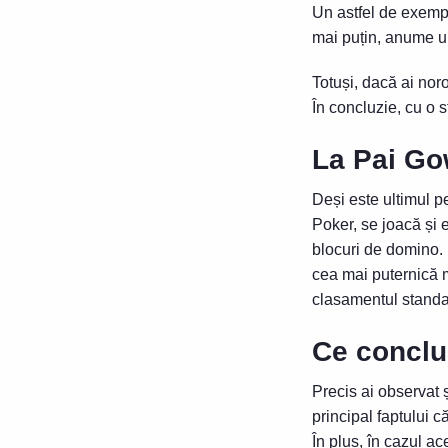
Un astfel de exempl
mai puțin, anume u
Totuși, dacă ai nor
În concluzie, cu o 
La Pai Go
Deși este ultimul p
Poker, se joacă și e
blocuri de domino. 
cea mai puternică m
clasamentul standar
Ce concluz
Precis ai observat 
principal faptului c
În plus, în cazul ac