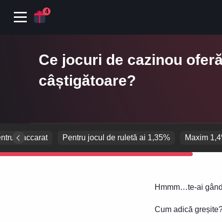
Ce jocuri de cazinou ofer
câștigătoare?
ntru Baccarat
Pentru jocul de ruletă ai 1,35%
Maxim 1,4%
Hmmm…te-ai gândit v
Cum adică greșite