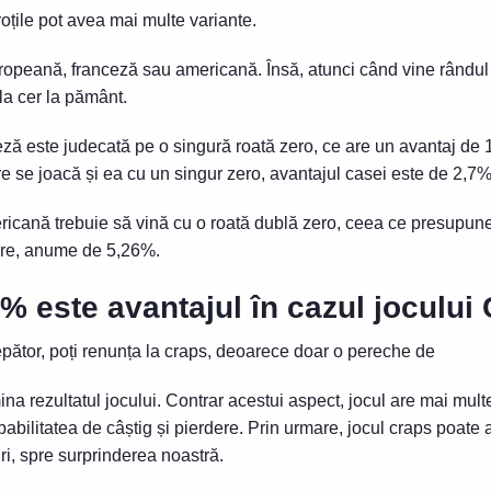
 roțile pot avea mai multe variante.
ropeană, franceză sau americană. Însă, atunci când vine rândul 
 la cer la pământ.
eză este judecată pe o singură roată zero, ce are un avantaj de 
 se joacă și ea cu un singur zero, avantajul casei este de 2,7%
ericană trebuie să vină cu o roată dublă zero, ceea ce presupun
are, anume de 5,26%.
% este avantajul în cazul jocului
cepător, poți renunța la craps, deoarece doar o pereche de
na rezultatul jocului. Contrar acestui aspect, jocul are mai multe 
abilitatea de câștig și pierdere. Prin urmare, jocul craps poate
ri, spre surprinderea noastră.