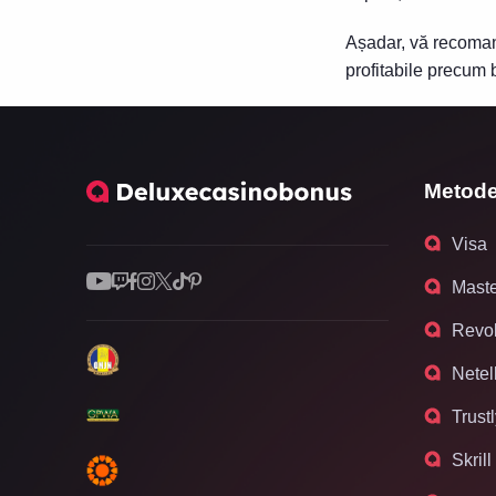
Așadar, vă recomand 
profitabile precum 
Metode
Visa
Maste
Revol
Netel
Trust
Skrill