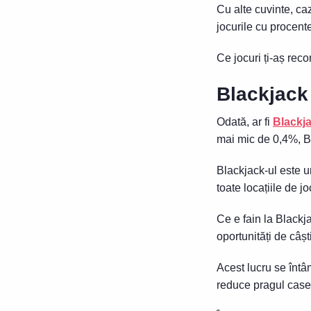
Cu alte cuvinte, caz
jocurile cu procente
Ce jocuri ți-aș rec
Blackjack 
Odată, ar fi
Blackja
mai mic de 0,4%, Bl
Blackjack-ul este u
toate locațiile de j
Ce e fain la Blackj
oportunități de câșt
Acest lucru se întâm
reduce pragul case