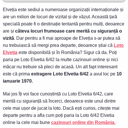
Elveția este sediul a numeroase organizații internaționale și
are un milion de locuri de vizitat și de văzut. Această țară
specială poate fi o destinație tentantă pentru mulți, deoarece
are și
câteva locuri frumoase care merită cu siguranță o
vizită
. Dar pentru a fi mai aproape de Elveția s-ar putea să
nu trebuiască să mergi prea departe, deoarece știai că
Loto
Elvetia
este disponibilă și în România? Sigur că da. Poți
paria pe Loto Elvetia 6/42 la multe cazinouri online și nici
măcar nu trebuie să pleci de acasă. Un alt fapt interesant
este că prima
extragere Loto Elvetia 6/42
a avut loc pe
10
ianuarie 1970.
Mai jos îți voi face cunoștință cu Loto Elvetia 6/42, care
merită cu siguranță să încerci, deoarece este unul dintre
cele mai ușor de jucat la loto. Dacă ești curios, citește mai
departe pentru a afla cum poți paria la Loto 6/42 Elvetia
online la cele mai bune
cazinouri online din România.