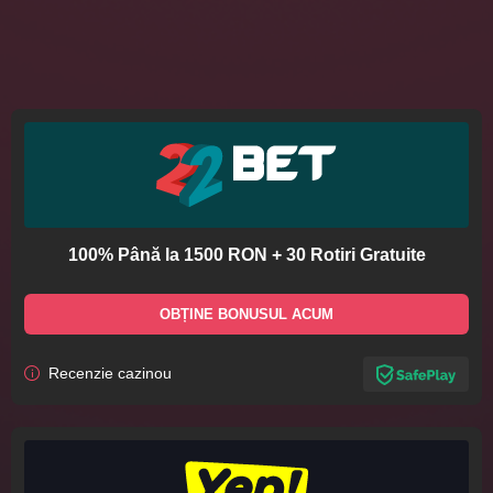
100% Până la 1500 RON + 30 Rotiri Gratuite
OBȚINE BONUSUL ACUM
Recenzie cazinou