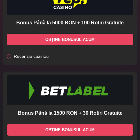
Bonus Până la 5000 RON + 100 Rotiri Gratuite
OBȚINE BONUSUL ACUM
Recenzie cazinou
Bonus Până la 1500 RON + 30 Rotiri Gratuite
OBȚINE BONUSUL ACUM