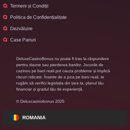
Termeni și Condiții
Politica de Confidențialitate
Dezvăluire
Case Pariuri
DeluxeCasinoBonus nu poate fi tras la răspundere
pentru daune sau pierderea banilor. Jocurile de
cazinou pe bani reali pot cauza probleme și implică
riscuri ridicate. Înainte de a juca pe bani reali, te
rugăm să verifici legislația din țara ta, planul tău
financiar și gradul tău de experiență.
© Deluxcasinobonus 2025
ROMANIA