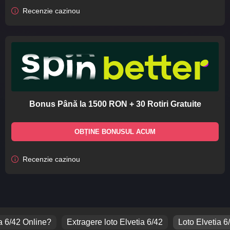
Recenzie cazinou
Bonus Până la 1500 RON + 30 Rotiri Gratuite
OBȚINE BONUSUL ACUM
Recenzie cazinou
a 6/42 Online?
Extragere loto Elvetia 6/42
Loto Elvetia 6