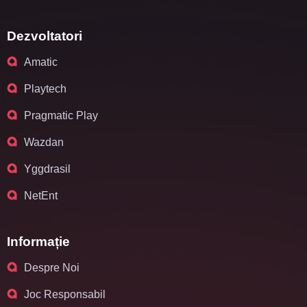
Dezvoltatori
Amatic
Playtech
Pragmatic Play
Wazdan
Yggdrasil
NetEnt
Informație
Despre Noi
Joc Responsabil