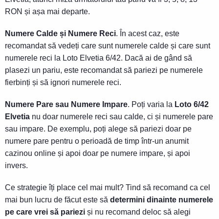
RON și așa mai departe.
Numere Calde și Numere Reci
. În acest caz, este
recomandat să vedeți care sunt numerele calde și care sunt
numerele reci la Loto Elvetia 6/42. Dacă ai de gând să
plasezi un pariu, este recomandat să pariezi pe numerele
fierbinți și să ignori numerele reci.
Numere Pare sau Numere Impare
. Poți varia la
Loto 6/42
Elvetia
nu doar numerele reci sau calde, ci și numerele pare
sau impare. De exemplu, poți alege să pariezi doar pe
numere pare pentru o perioadă de timp într-un anumit
cazinou online și apoi doar pe numere impare, și apoi
invers.
Ce strategie îți place cel mai mult? Tind să recomand ca cel
mai bun lucru de făcut este să
determini dinainte numerele
pe care vrei să pariezi
și nu recomand deloc să alegi