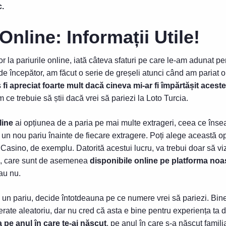
c.
 Online: Informații Utile!
r la pariurile online, iată câteva sfaturi pe care le-am adunat pe
e de începător, am făcut o serie de greșeli atunci când am pariat o
ș
fi apreciat foarte mult dacă cineva mi-ar fi împărtășit aceste
 ce trebuie să știi dacă vrei să pariezi la Loto Turcia.
line
ai opțiunea de a paria pe mai multe extrageri, ceea ce îns
 un nou pariu înainte de fiecare extragere. Poți alege această o
 Casino, de exemplu. Datorită acestui lucru, va trebui doar să vi
iei, care sunt de asemenea
disponibile online pe platforma noa
au nu.
 un pariu, decide întotdeauna pe ce numere vrei să pariezi. Bineî
ate aleatoriu, dar nu cred că asta e bine pentru experiența ta d
a pe anul în care te-ai născut
, pe anul în care s-a născut famili