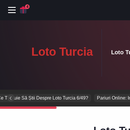
Loto Turcia
Loto T
e Trebuie Să Știi Despre Loto Turcia 6/49?
Pariuri Online: I