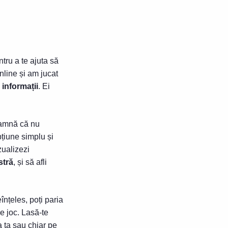
ntru a te ajuta să
nline și am jucat
 informații
. Ei
eamnă că nu
pțiune simplu și
zualizezi
stră
, și să afli
nțeles, poți paria
e joc. Lasă-te
a ta sau chiar pe