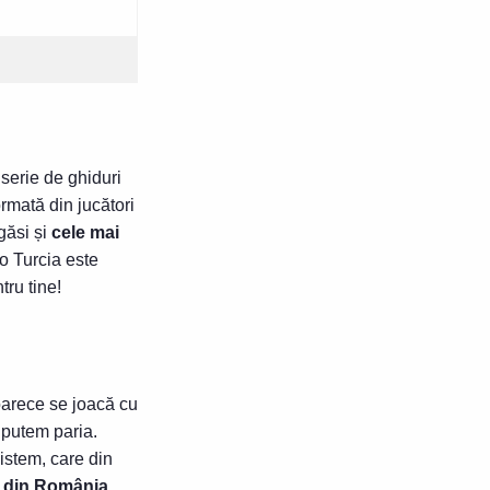
 serie de ghiduri
ormată din jucători
 găsi și
cele mai
to Turcia este
tru tine!
oarece se joacă cu
 putem paria.
istem, care din
ne din România
.