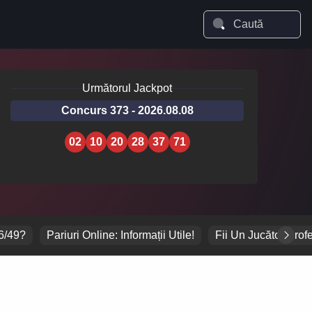
Următorul Jackpot
Concurs 373 - 2026.08.08
02
10
20
28
37
71
 6/49?
Pariuri Online: Informații Utile!
Fii Un Jucător Profe