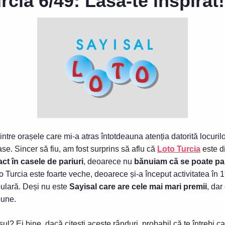
rcia 6/49: Lasă-te inspirat!
intre orașele care mi-a atras întotdeauna atenția datorită locuril
oase. Sincer să fiu, am fost surprins să aflu că
Loto Turcia
este di
ct în casele de pariuri
, deoarece nu
bănuiam că se poate pa
oto Turcia este foarte veche, deoarece și-a început activitatea în 
pulară. Deși nu este
Sayisal care are cele mai mari premii
, dar
bune.
ul? Ei bine, dacă citești aceste rânduri, probabil că te întrebi ca