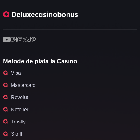
Metode de plata la Casino
Visa
Mastercard
Revolut
Neteller
Trustly
Skrill