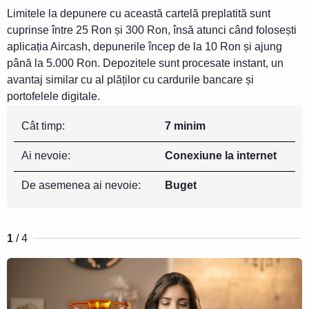
Limitele la depunere cu această cartelă preplatită sunt
cuprinse între 25 Ron și 300 Ron, însă atunci când folosești
aplicația Aircash, depunerile încep de la 10 Ron și ajung
până la 5.000 Ron. Depozitele sunt procesate instant, un
avantaj similar cu al plăților cu cardurile bancare și
portofelele digitale.
Cât timp:
7 minim
Ai nevoie:
Conexiune la internet
De asemenea ai nevoie:
Buget
1
/ 4