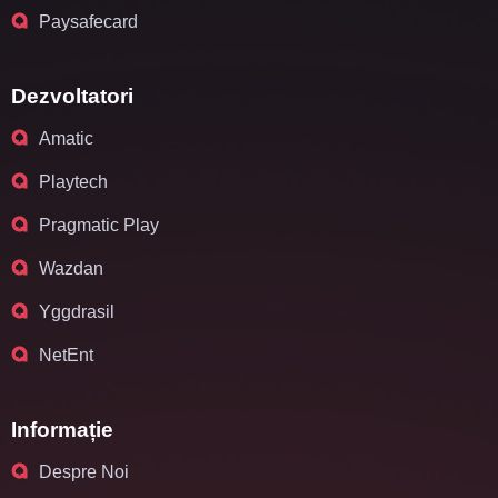
Paysafecard
Dezvoltatori
Amatic
Playtech
Pragmatic Play
Wazdan
Yggdrasil
NetEnt
Informație
Despre Noi