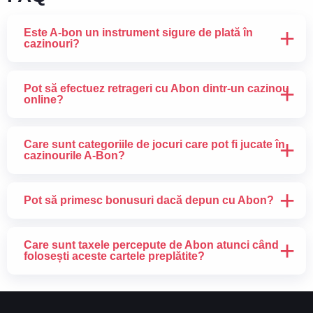
Este A-bon un instrument sigure de plată în
cazinouri?
Pot să efectuez retrageri cu Abon dintr-un cazinou
online?
Care sunt categoriile de jocuri care pot fi jucate în
cazinourile A-Bon?
Pot să primesc bonusuri dacă depun cu Abon?
Care sunt taxele percepute de Abon atunci când
folosești aceste cartele preplătite?