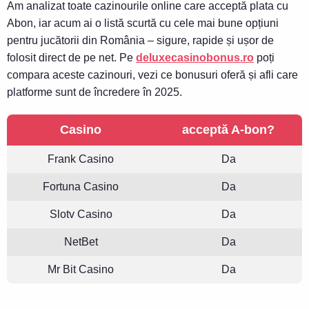
Am analizat toate cazinourile online care acceptă plata cu
Abon, iar acum ai o listă scurtă cu cele mai bune opțiuni
pentru jucătorii din România – sigure, rapide și ușor de
folosit direct de pe net. Pe
deluxecasinobonus.ro
poți
compara aceste cazinouri, vezi ce bonusuri oferă și afli care
platforme sunt de încredere în 2025.
Casino
acceptă A-bon?
Frank Casino
Da
Fortuna Casino
Da
Slotv Casino
Da
NetBet
Da
Mr Bit Casino
Da