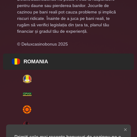
pentru daune sau pierderea banilor. Jocurile de
cazinou pe bani reali pot cauza probleme și implică
riscuri ridicate. Înainte de a juca pe bani reali, te
rugăm să verifici legislația din țara ta, planul tău
financiar și gradul tău de experiență.
© Deluxcasinobonus 2025
ROMANIA