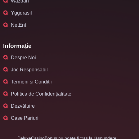
Wazdan
Yggdrasil
NetEnt
Informație
Despre Noi
Joc Responsabil
Termeni și Condiții
Politica de Confidențialitate
Dezvăluire
Case Pariuri
DeluxeCasinoBonus nu poate fi tras la răspundere