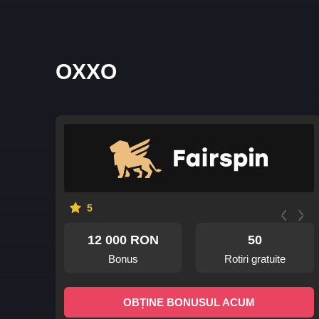
OXXO
5
<
>
12 000 RON
50
bonus
rotiri gratuite
OBȚINE BONUSUL ACUM