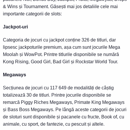
& Wins și Tournament. Găsești mai jos detaliile cele mai
importante categorii de slots:
Jackpot-uri
Categoria de jocuri cu jackpot conține 326 de titluri, dar
lipsesc jackpoturile premium, așa cum sunt jocurile Mega
Moolah și WowPot. Printre titlurile disponibile se numără
Kong Rising, Good Girl, Bad Girl și Rockstar World Tour.
Megaways
Secțiunea de jocuri cu 117 649 de modalități de câștig
totalizează 30 de titluri. Printre jocurile disponibile se
remarcă Piggy Riches Megaways, Primate King Megaways
și Bass Boss Megaways. Pe lângă aceste categorii de jocuri
de sloturi sunt disponibile și pacanele cu fructe, Book of, cu
animale, cu sport, de fantezie, cu pescuit și altele.