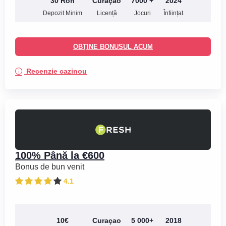
30 Ron
Curaçao
7000 +
2024
Depozit Minim
Licență
Jocuri
Înființat
OBȚINE BONUSUL ACUM
Recenzie cazinou
100% Până la €600
Bonus de bun venit
4.1
10€
Curaçao
5 000+
2018