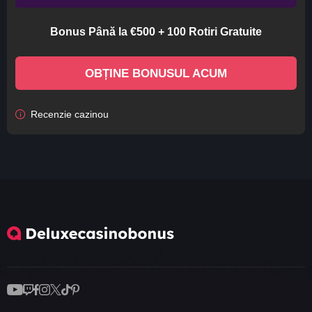
Bonus Până la €500 + 100 Rotiri Gratuite
OBȚINE BONUSUL ACUM
Recenzie cazinou