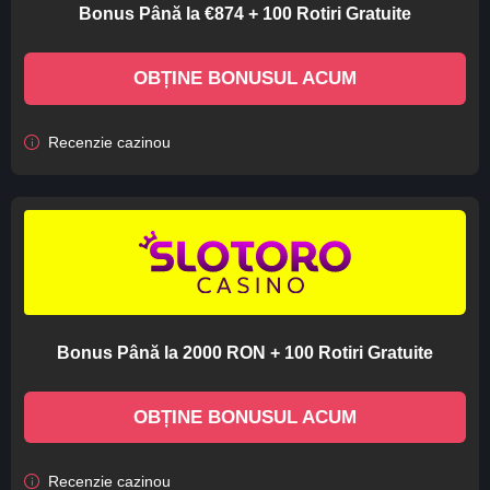
Bonus Până la €874 + 100 Rotiri Gratuite
OBȚINE BONUSUL ACUM
Recenzie cazinou
Bonus Până la 2000 RON + 100 Rotiri Gratuite
OBȚINE BONUSUL ACUM
Recenzie cazinou