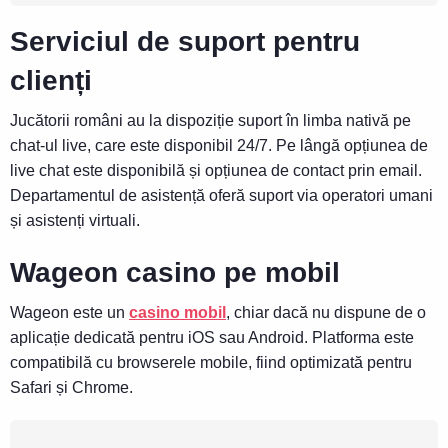
Serviciul de suport pentru
clienți
Jucătorii români au la dispoziție suport în limba nativă pe
chat-ul live, care este disponibil 24/7. Pe lângă opțiunea de
live chat este disponibilă și opțiunea de contact prin email.
Departamentul de asistență oferă suport via operatori umani
și asistenți virtuali.
Wageon casino pe mobil
Wageon este un
casino mobil
, chiar dacă nu dispune de o
aplicație dedicată pentru iOS sau Android. Platforma este
compatibilă cu browserele mobile, fiind optimizată pentru
Safari și Chrome.