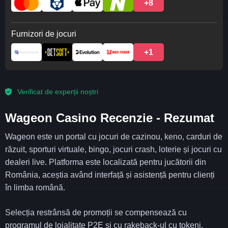
+8
Furnizori de jocuri
+1
Verificat de experții noștri
Wageon Casino Recenzie - Rezumat
Wageon este un portal cu jocuri de cazinou, keno, carduri de
răzuit, sporturi virtuale, bingo, jocuri crash, loterie și jocuri cu
dealeri live. Platforma este localizată pentru jucătorii din
România, aceștia având interfață și asistență pentru clienți
în limba română.
Selecția restrânsă de promoții se compensează cu
programul de loialitate P2E și cu rakeback-ul cu tokeni.