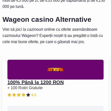
mult de €5 000 pe zi, de €35 000 pe săptămână și de €150
000 pe lună.
Wageon casino Alternative
Vrei să joci la cazinouri online cu oferte asemănătoare
cazinoului Wageon? Experții noștri ți-au pregătit o listă cu
cele mai bune oferte, pe care o găsești mai jos.
100% Până la 1200 RON
+ 100 Rotiri Gratuite
4.5