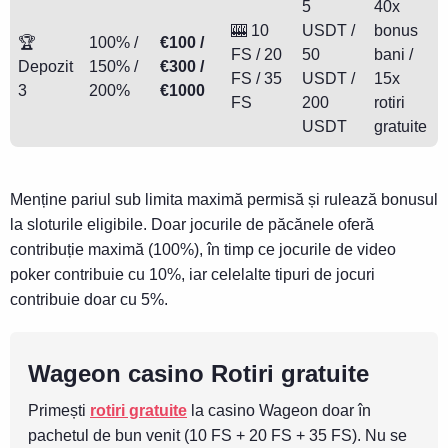
5
40x
🎰 10
USDT /
bonus
🏆
100% /
€100 /
FS / 20
50
bani /
Depozit
150% /
€300 /
FS / 35
USDT /
15x
3
200%
€1000
FS
200
rotiri
USDT
gratuite
Menține pariul sub limita maximă permisă și rulează bonusul
la sloturile eligibile. Doar jocurile de păcănele oferă
contribuție maximă (100%), în timp ce jocurile de video
poker contribuie cu 10%, iar celelalte tipuri de jocuri
contribuie doar cu 5%.
Wageon casino Rotiri gratuite
Primești
rotiri gratuite
la casino Wageon doar în
pachetul de bun venit (10 FS + 20 FS + 35 FS). Nu se