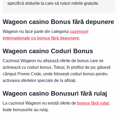
specifică sloturile la care să rulezi rotirile gratuite.
Wageon casino Bonus fără depunere
Wageon nu face parte din categoria
cazinouri
internaționale cu bonus fără depunere
.
Wageon casino Coduri Bonus
Cazinoul Wageon nu afișează oferte de bonus care se
activează cu coduri bonus. Totuși, în profilul de joc găsești
câmpul Promo Code, unde folosești coduri bonus pentru
activarea ofertelor speciale de la afiliați.
Wageon casino Bonusuri fără rulaj
La cazinoul Wageon nu există oferte de
bonus fără rulaj
;
toate bonusurile au rulaj.