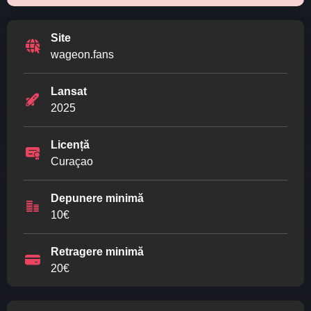
Site
wageon.fans
Lansat
2025
Licență
Curaçao
Depunere minimă
10€
Retragere minimă
20€