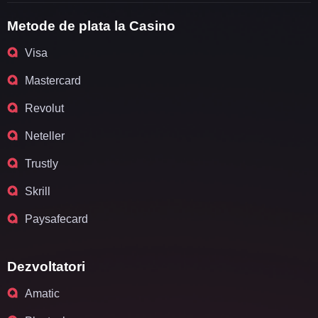
Metode de plata la Casino
Visa
Mastercard
Revolut
Neteller
Trustly
Skrill
Paysafecard
Dezvoltatori
Amatic