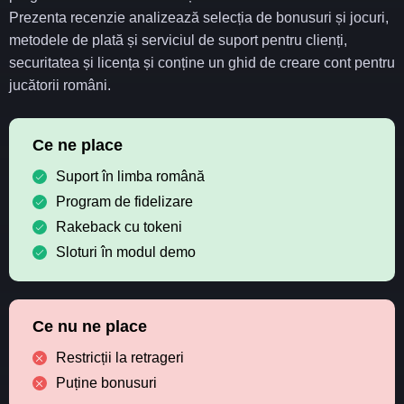
Prezenta recenzie analizează selecția de bonusuri și jocuri,
metodele de plată și serviciul de suport pentru clienți,
securitatea și licența și conține un ghid de creare cont pentru
jucătorii români.
Ce ne place
Suport în limba română
Program de fidelizare
Rakeback cu tokeni
Sloturi în modul demo
Ce nu ne place
Restricții la retrageri
Puține bonusuri