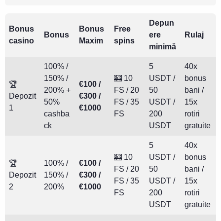
Depun
Bonus
Bonus
Free
Bonus
ere
Rulaj
casino
Maxim
spins
minimă
100% /
5
40x
150% /
🎰 10
USDT /
bonus
🏆
€100 /
200% +
FS / 20
50
bani /
Depozit
€300 /
50%
FS / 35
USDT /
15x
1
€1000
cashba
FS
200
rotiri
ck
USDT
gratuite
5
40x
🎰 10
USDT /
bonus
🏆
100% /
€100 /
FS / 20
50
bani /
Depozit
150% /
€300 /
FS / 35
USDT /
15x
2
200%
€1000
FS
200
rotiri
USDT
gratuite