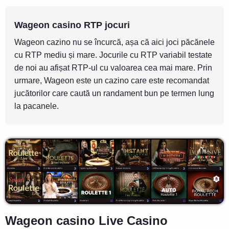
Wageon casino RTP jocuri
Wageon cazino nu se încurcă, așa că aici joci păcănele
cu RTP mediu și mare. Jocurile cu RTP variabil testate
de noi au afișat RTP-ul cu valoarea cea mai mare. Prin
urmare, Wageon este un cazino care este recomandat
jucătorilor care caută un randament bun pe termen lung
la pacanele.
Wageon casino Live Casino