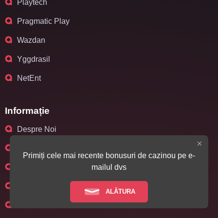
Playtech
Pragmatic Play
Wazdan
Yggdrasil
NetEnt
Informație
Despre Noi
Joc Responsabil
Primiți cele mai recente bonusuri de cazinou pe e-
mailul dvs
Termeni și Condiții
Politica de Confidențialitate
ALĂTURA
Dezvăluire