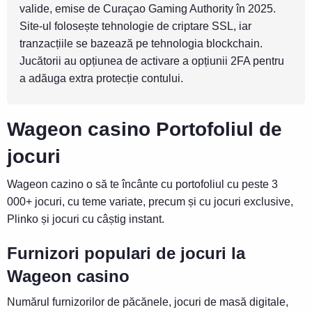
valide, emise de Curaçao Gaming Authority în 2025.
Site-ul folosește tehnologie de criptare SSL, iar
tranzacțiile se bazează pe tehnologia blockchain.
Jucătorii au opțiunea de activare a opțiunii 2FA pentru
a adăuga extra protecție contului.
Wageon casino Portofoliul de
jocuri
Wageon cazino o să te încânte cu portofoliul cu peste 3
000+ jocuri, cu teme variate, precum și cu jocuri exclusive,
Plinko și jocuri cu câștig instant.
Furnizori populari de jocuri la
Wageon casino
Numărul furnizorilor de păcănele, jocuri de masă digitale,