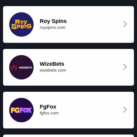
Roy Spins
royspins.com
WizeBets
wizebets.com
FgFox
fgfox.com