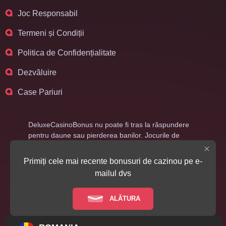
Joc Responsabil
Termeni și Condiții
Politica de Confidențialitate
Dezvăluire
Case Pariuri
DeluxeCasinoBonus nu poate fi tras la răspundere
pentru daune sau pierderea banilor. Jocurile de
cazinou pe bani reali pot cauza probleme și implică
riscuri ridicate. Înainte de a juca pe bani reali, te
Primiți cele mai recente bonusuri de cazinou pe e-
rugăm să verifici legislația din țara ta, planul tău
mailul dvs
financiar și gradul tău de experiență.
ALĂTURA
© Deluxcasinobonus 2025