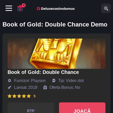
Book of Gold: Double Chance Demo
Book of Gold: Double Chance
Furnizor: Playson
Tip: Video slot
Lansat: 2018
Oferta Bonus: No
5
JOACĂ
RTP