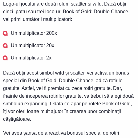
Logo-ul jocului are două roluri: scattter și wild. Dacă obții
cinci, patru sau trei loco-uri Book of Gold: Double Chance,
vei primi următorii multiplicatori:
Un multiplicator 200x
Un multiplicator 20x
Un multiplicator 2x
Dacă obții acest simbol wild și scatter, vei activa un bonus
special din Book of Gold: Double Chance, adică rotirile
gratuite. Astfel, vei fi premiat cu zece rotiri gratuite. Dar,
înainte de începerea rotirilor gratuite, va trebui să alegi două
simboluri expanding. Odată ce apar pe rolele Book of Gold,
îți vor oferi foarte mult ajutor în crearea unor combinații
câștigătoare.
Vei avea șansa de a reactiva bonusul special de rotiri