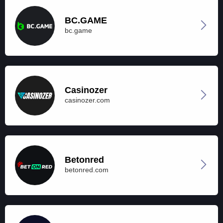
BC.GAME
bc.game
Casinozer
casinozer.com
Betonred
betonred.com