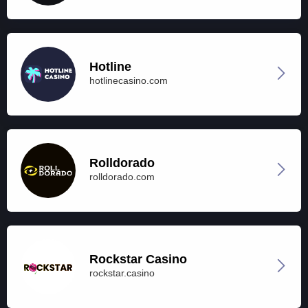
Hotline
hotlinecasino.com
Rolldorado
rolldorado.com
Rockstar Casino
rockstar.casino