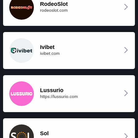
RodeoSlot
rodeoslot.com
Ivibet
ivibet.com
Lussurio
https://lussurio.com
Sol