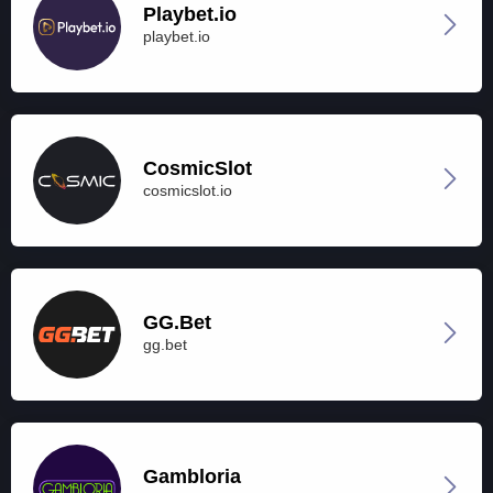
Playbet.io
playbet.io
CosmicSlot
cosmicslot.io
GG.Bet
gg.bet
Gambloria