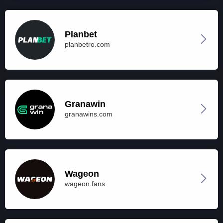
Planbet
planbetro.com
Granawin
granawins.com
Wageon
wageon.fans