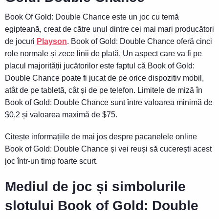
Book Of Gold: Double Chance este un joc cu temă
egipteană, creat de către unul dintre cei mai mari producători
de jocuri
Playson
. Book of Gold: Double Chance oferă cinci
role normale și zece linii de plată. Un aspect care va fi pe
placul majorității jucătorilor este faptul că Book of Gold:
Double Chance poate fi jucat de pe orice dispozitiv mobil,
atât de pe tabletă, cât și de pe telefon. Limitele de miză în
Book of Gold: Double Chance sunt între valoarea minimă de
$0,2 și valoarea maximă de $75.
Citește informațiile de mai jos despre pacanelele online
Book of Gold: Double Chance și vei reuși să cucerești acest
joc într-un timp foarte scurt.
Mediul de joc și simbolurile
slotului Book of Gold: Double