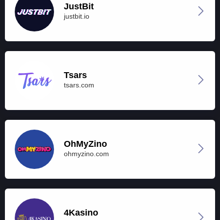
JustBit
justbit.io
Tsars
tsars.com
OhMyZino
ohmyzino.com
4Kasino