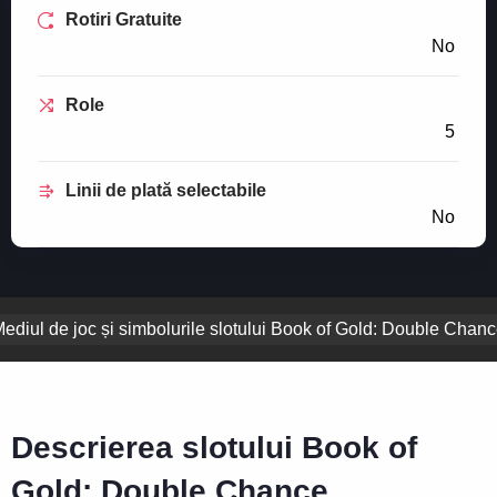
Rotiri Gratuite
No
Role
5
Linii de plată selectabile
No
ediul de joc și simbolurile slotului Book of Gold: Double Chan
Descrierea slotului Book of
Gold: Double Chance