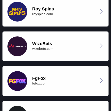
Roy Spins
royspins.com
WizeBets
wizebets.com
FgFox
fgfox.com