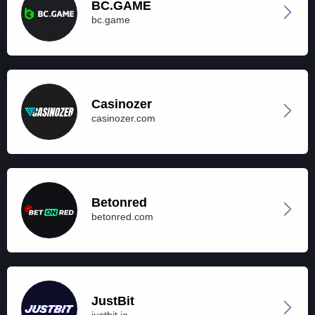
BC.GAME
bc.game
Casinozer
casinozer.com
Betonred
betonred.com
JustBit