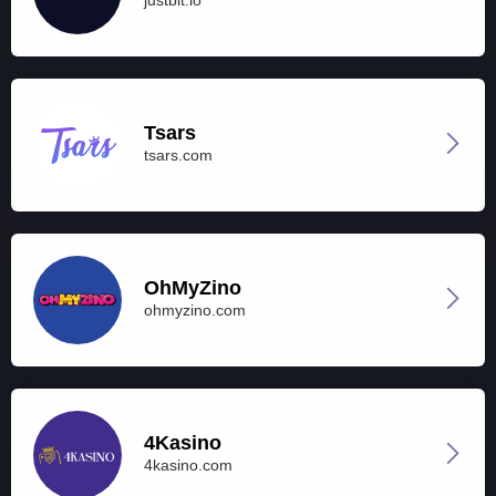
justbit.io
Tsars
tsars.com
OhMyZino
ohmyzino.com
4Kasino
4kasino.com