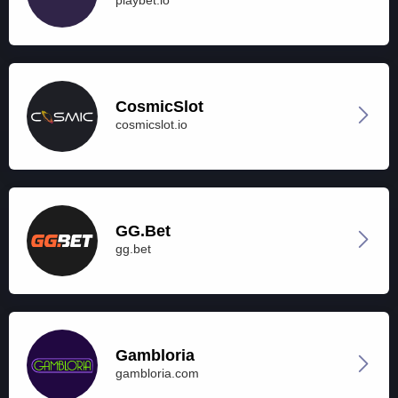
playbet.io
CosmicSlot
cosmicslot.io
GG.Bet
gg.bet
Gambloria
gambloria.com