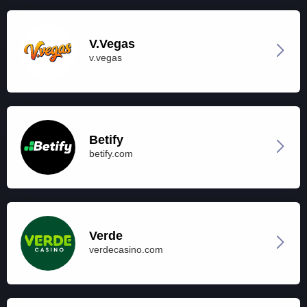
V.Vegas
v.vegas
Betify
betify.com
Verde
verdecasino.com