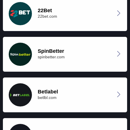
22Bet
22bet.com
SpinBetter
spinbetter.com
Betlabel
betlbl.com