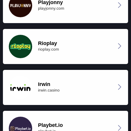
Playjonny
playjonny.com
Rioplay
rioplay.com
Irwin
irwin.casino
Playbet.io