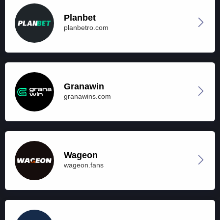
Planbet
planbetro.com
Granawin
granawins.com
Wageon
wageon.fans