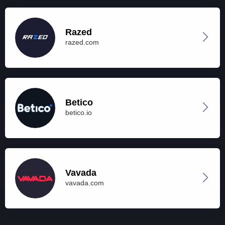
Razed
razed.com
Betico
betico.io
Vavada
vavada.com