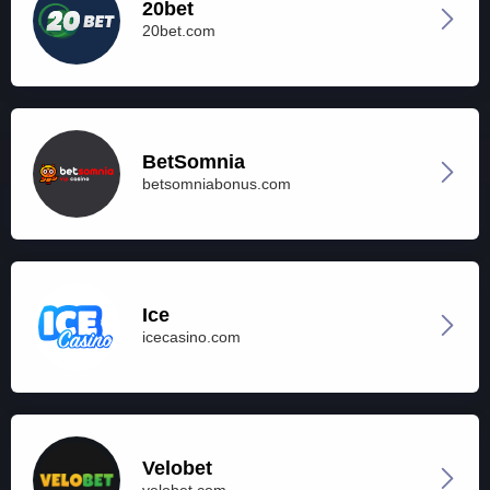
20bet
20bet.com
BetSomnia
betsomniabonus.com
Ice
icecasino.com
Velobet