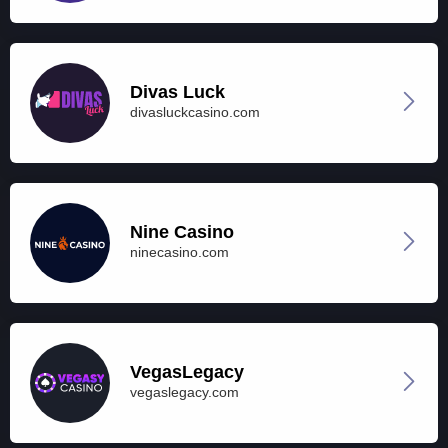
Divas Luck
divasluckcasino.com
Nine Casino
ninecasino.com
VegasLegacy
vegaslegacy.com