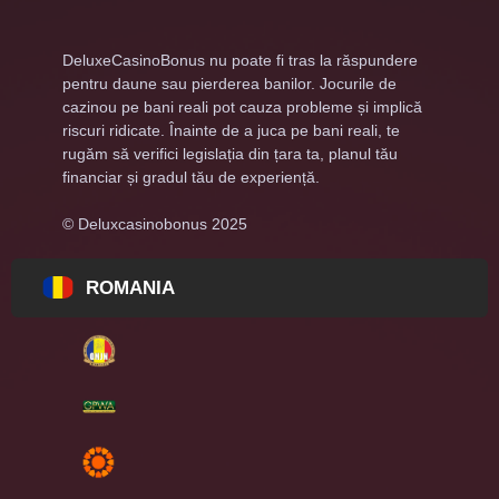
DeluxeCasinoBonus nu poate fi tras la răspundere
pentru daune sau pierderea banilor. Jocurile de
cazinou pe bani reali pot cauza probleme și implică
riscuri ridicate. Înainte de a juca pe bani reali, te
rugăm să verifici legislația din țara ta, planul tău
financiar și gradul tău de experiență.
© Deluxcasinobonus 2025
ROMANIA