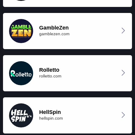
GambleZen
gamblezen.com
Rolletto
rolletto.com
HellSpin
hellspin.com