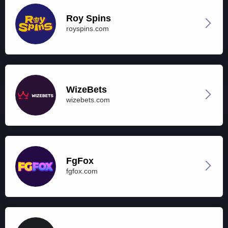
Roy Spins
royspins.com
WizeBets
wizebets.com
FgFox
fgfox.com