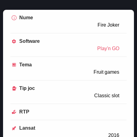
Nume
Fire Joker
Software
Play'n GO
Tema
Fruit games
Tip joc
Classic slot
RTP
Lansat
2016