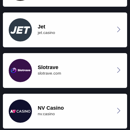
Jet
jet.casino
Slotrave
slotrave.com
NV Casino
nv.casino