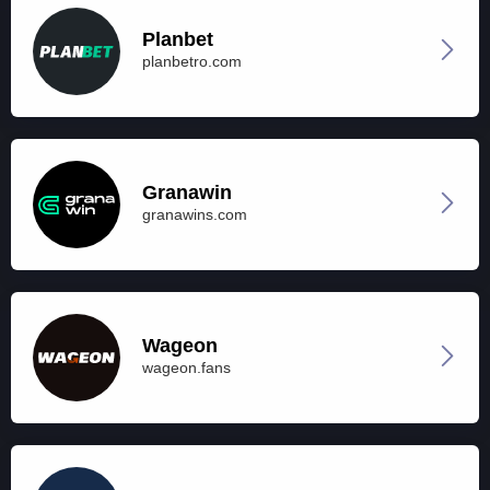
Planbet
planbetro.com
Granawin
granawins.com
Wageon
wageon.fans