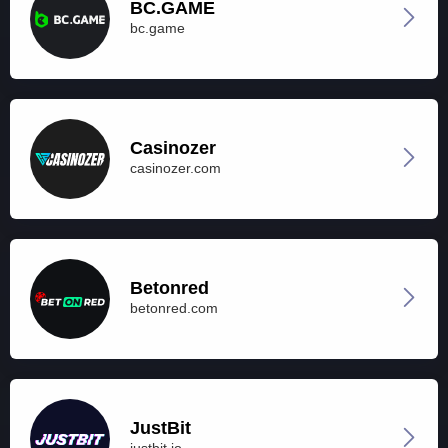
BC.GAME
bc.game
Casinozer
casinozer.com
Betonred
betonred.com
JustBit