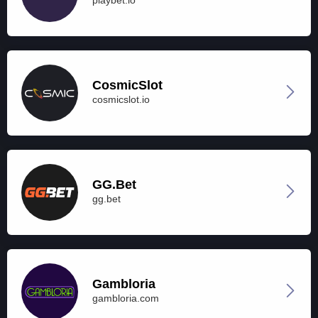
playbet.io
CosmicSlot
cosmicslot.io
GG.Bet
gg.bet
Gambloria
gambloria.com