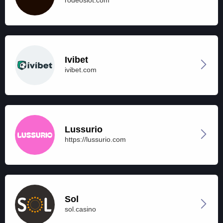
rodeoslot.com
Ivibet
ivibet.com
Lussurio
https://lussurio.com
Sol
sol.casino