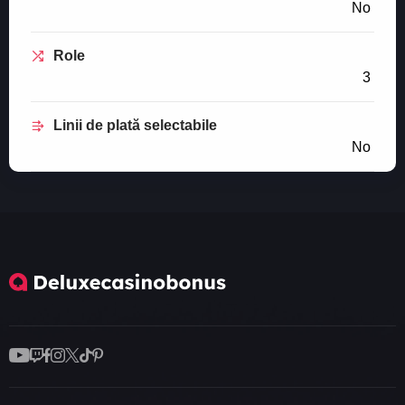
No
Role
3
Linii de plată selectabile
No