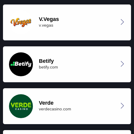
V.Vegas
v.vegas
Betify
betify.com
Verde
verdecasino.com