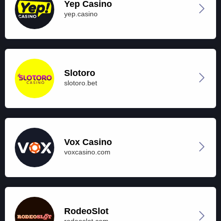
Yep Casino
yep.casino
Slotoro
slotoro.bet
Vox Casino
voxcasino.com
RodeoSlot