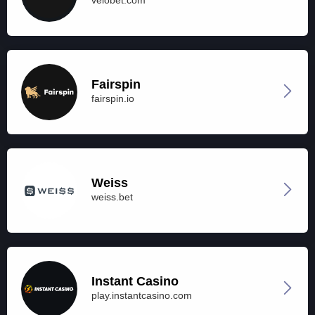
velobet.com
Fairspin
fairspin.io
Weiss
weiss.bet
Instant Casino
play.instantcasino.com