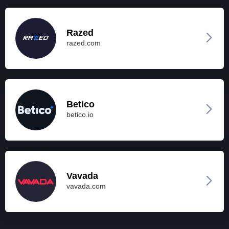
Razed
razed.com
Betico
betico.io
Vavada
vavada.com