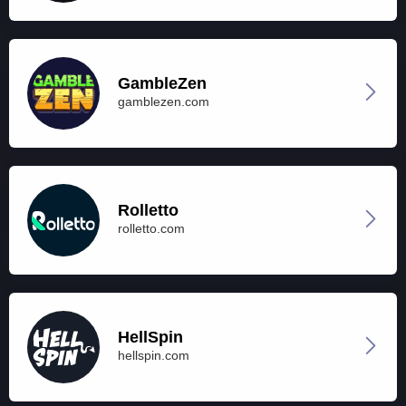
GambleZen
gamblezen.com
Rolletto
rolletto.com
HellSpin
hellspin.com