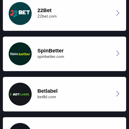
22Bet
22bet.com
SpinBetter
spinbetter.com
Betlabel
betlbl.com