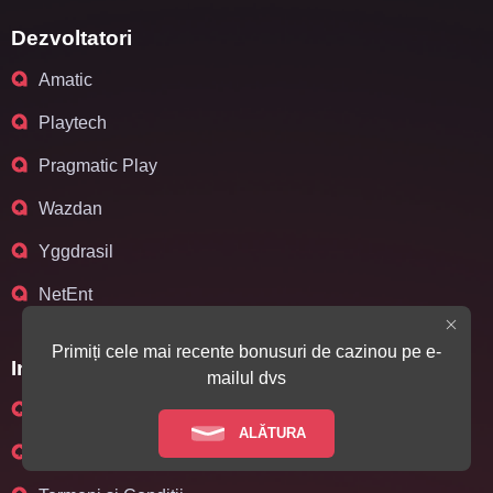
Dezvoltatori
Amatic
Playtech
Pragmatic Play
Wazdan
Yggdrasil
NetEnt
Primiți cele mai recente bonusuri de cazinou pe e-
Informație
mailul dvs
Despre Noi
ALĂTURA
Joc Responsabil