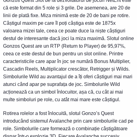
Gonzos Quest Slot de la dezvoltatorul de jocuri NetEnt este
că este format din 5 role și 3 grile. De asemenea, are 20 de
linii de plată fixe. Miza minimă este de 20 de bani pe rotire.
Câștigul maxim pe care îl poți câștiga este de 1875x
valoarea mizei tale, ceea ce poate duce la niște câștiguri
destul de interesante dacă joci la miza maximă. Slotul online
Gonzos Quest are un RTP (Return to Player) de 95,97%,
ceea ce este destul de bun pentru un slot online. Printre
caracteristicile care apar în joc se numără Bonus Multiplier,
Cascadin Reels, Multiplicator crescător, Retrigger și Wilds.
Simbolurile Wild au avantajul de a îți oferi câștiguri mai mari
atunci când apar pe suprafața de joc. Simbolurile Wild
acționează ca un simbol înlocuitor, așa că, cu cât ai mai
multe simboluri pe role, cu atât mai mare este câștigul.
Rotirea rolelor a fost înlocuită, slotul Gonzo’s Quest
introducând sistemul Avalanche prin care simbolurile cad pe
role. Simbolurile care formează o combinație câștigătoare
dispar într-o explozie 3D. Fiecare Avalanche succesiv