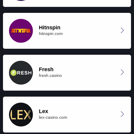
Hitnspin
hitnspin.com
Fresh
fresh.casino
Lex
lex-casino.com