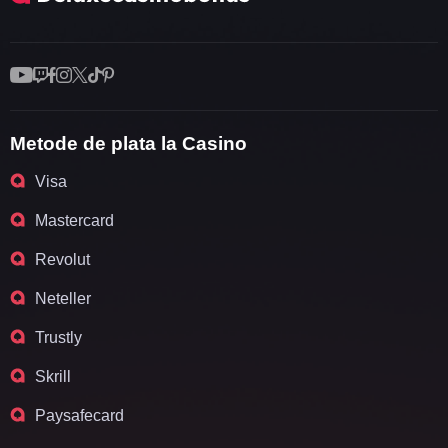
Metode de plata la Casino
Visa
Mastercard
Revolut
Neteller
Trustly
Skrill
Paysafecard