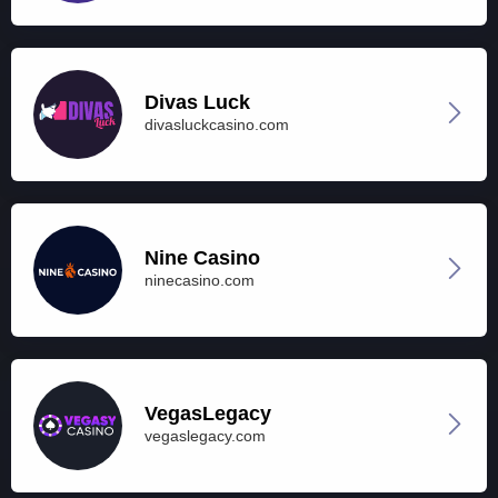
Divas Luck
divasluckcasino.com
Nine Casino
ninecasino.com
VegasLegacy
vegaslegacy.com