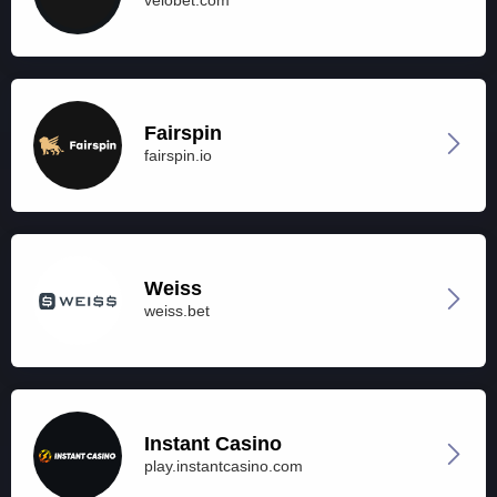
velobet.com
Fairspin
fairspin.io
Weiss
weiss.bet
Instant Casino
play.instantcasino.com