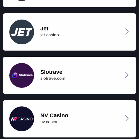
Jet
jet.casino
Slotrave
slotrave.com
NV Casino
nv.casino