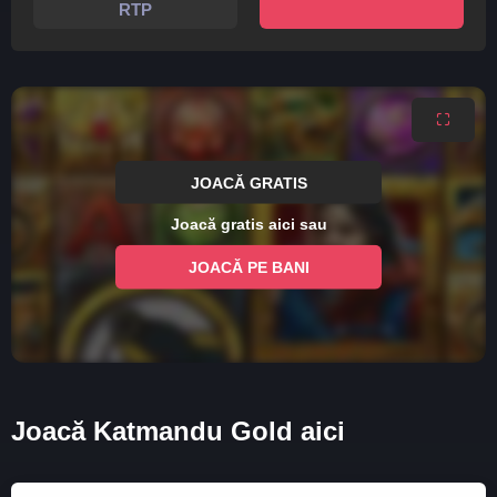
RTP
JOACĂ GRATIS
Joacă gratis aici sau
JOACĂ PE BANI
Joacă Katmandu Gold aici