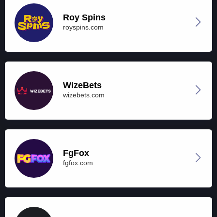
Roy Spins
royspins.com
WizeBets
wizebets.com
FgFox
fgfox.com