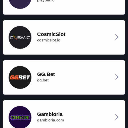
playbet.io
CosmicSlot
cosmicslot.io
GG.Bet
gg.bet
Gambloria
gambloria.com