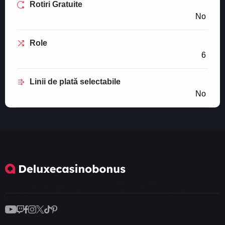
Rotiri Gratuite
No
Role
6
Linii de plată selectabile
No