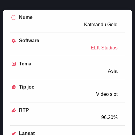
Nume
Katmandu Gold
Software
ELK Studios
Tema
Asia
Tip joc
Video slot
RTP
96.20%
Lansat