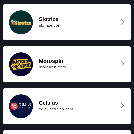
Slotrize
slotrize.com
Morospin
morospin.com
Celsius
celsiuscasino.com