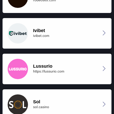
rodeoslot.com
Ivibet
ivibet.com
Lussurio
https://lussurio.com
Sol
sol.casino