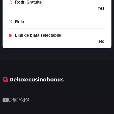
Rotiri Gratuite
Yes
Role
Linii de plată selectabile
No