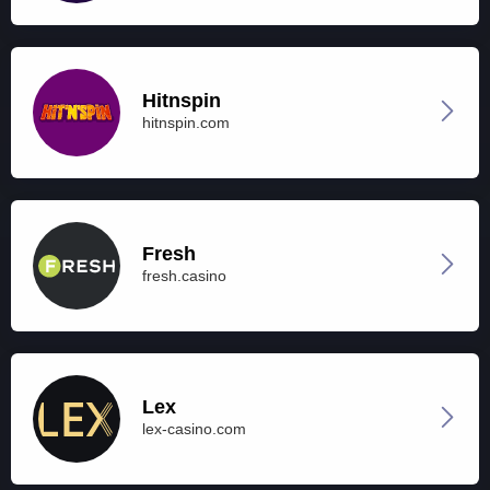
Hitnspin
hitnspin.com
Fresh
fresh.casino
Lex
lex-casino.com