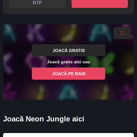
RTP
JOACĂ GRATIS
Joacă gratis aici sau
JOACĂ PE BANI
Joacă Neon Jungle aici