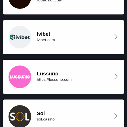
rodeoslot.com
Ivibet
ivibet.com
Lussurio
https://lussurio.com
Sol
sol.casino