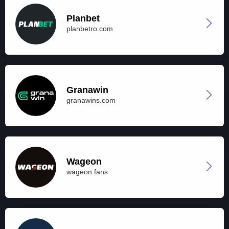
Planbet
planbetro.com
Granawin
granawins.com
Wageon
wageon.fans