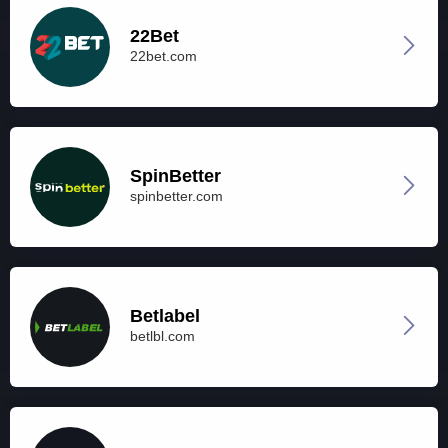
22Bet
22bet.com
SpinBetter
spinbetter.com
Betlabel
betlbl.com