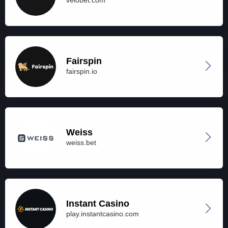
velobet.com
Fairspin
fairspin.io
Weiss
weiss.bet
Instant Casino
play.instantcasino.com