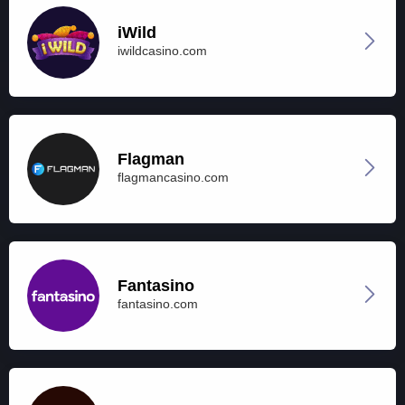
iWild
iwildcasino.com
Flagman
flagmancasino.com
Fantasino
fantasino.com