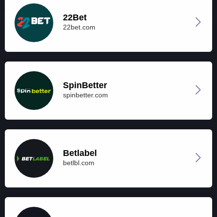
22Bet
22bet.com
SpinBetter
spinbetter.com
Betlabel
betlbl.com