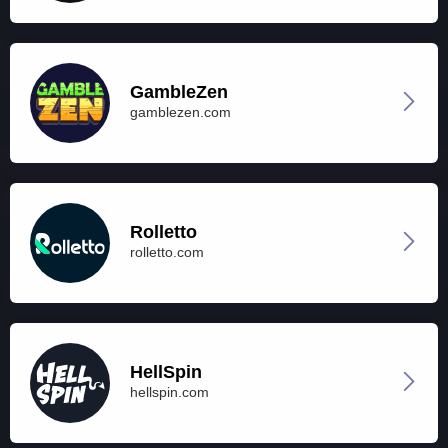
GambleZen
gamblezen.com
Rolletto
rolletto.com
HellSpin
hellspin.com