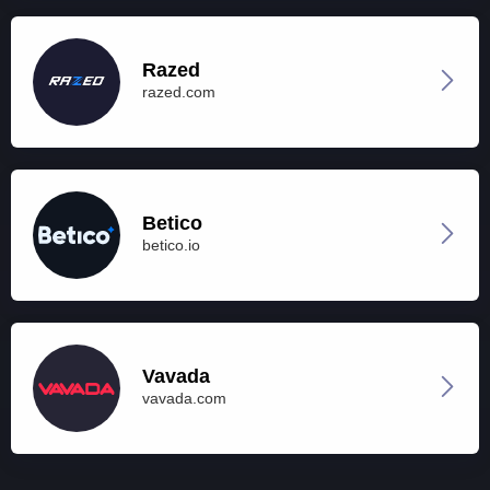
Razed
razed.com
Betico
betico.io
Vavada
vavada.com