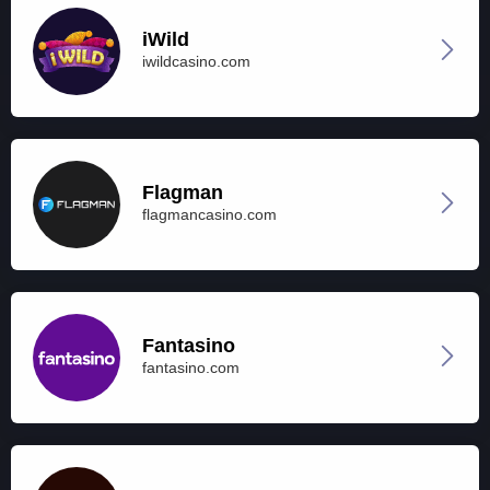
iWild
iwildcasino.com
Flagman
flagmancasino.com
Fantasino
fantasino.com