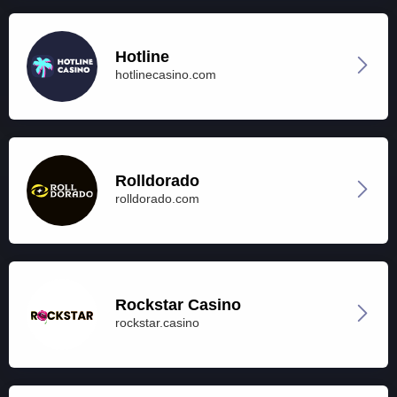
Hotline
hotlinecasino.com
Rolldorado
rolldorado.com
Rockstar Casino
rockstar.casino