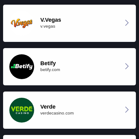
V.Vegas
v.vegas
Betify
betify.com
Verde
verdecasino.com