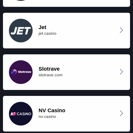
Jet
jet.casino
Slotrave
slotrave.com
NV Casino
nv.casino