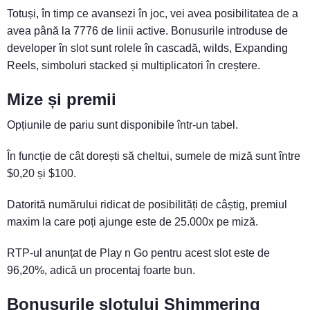
Totuși, în timp ce avansezi în joc, vei avea posibilitatea de a
avea până la 7776 de linii active. Bonusurile introduse de
developer în slot sunt rolele în cascadă, wilds, Expanding
Reels, simboluri stacked și multiplicatori în creștere.
Mize și premii
Opțiunile de pariu sunt disponibile într-un tabel.
În funcție de cât dorești să cheltui, sumele de miză sunt între
$0,20 și $100.
Datorită numărului ridicat de posibilități de câștig, premiul
maxim la care poți ajunge este de 25.000x pe miză.
RTP-ul anunțat de Play n Go pentru acest slot este de
96,20%, adică un procentaj foarte bun.
Bonusurile slotului Shimmering