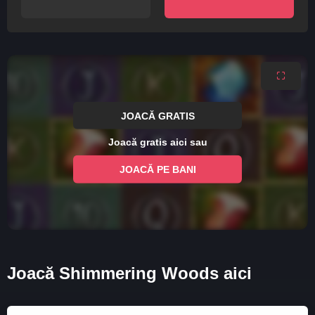
JOACĂ GRATIS
Joacă gratis aici sau
JOACĂ PE BANI
Joacă Shimmering Woods aici