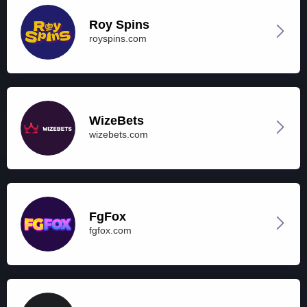
Roy Spins
royspins.com
WizeBets
wizebets.com
FgFox
fgfox.com