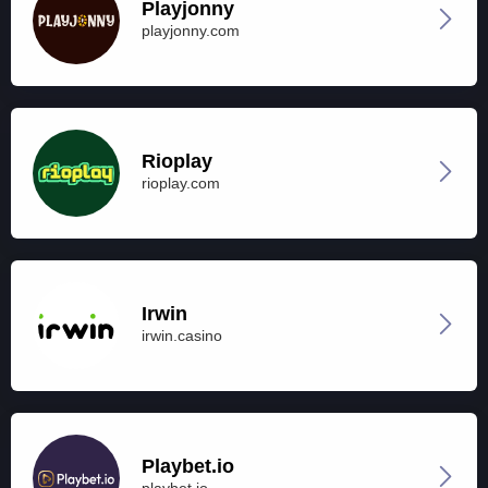
Playjonny
playjonny.com
Rioplay
rioplay.com
Irwin
irwin.casino
Playbet.io