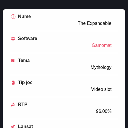
Nume
The Expandable
Software
Gamomat
Tema
Mythology
Tip joc
Video slot
RTP
96.00%
Lansat