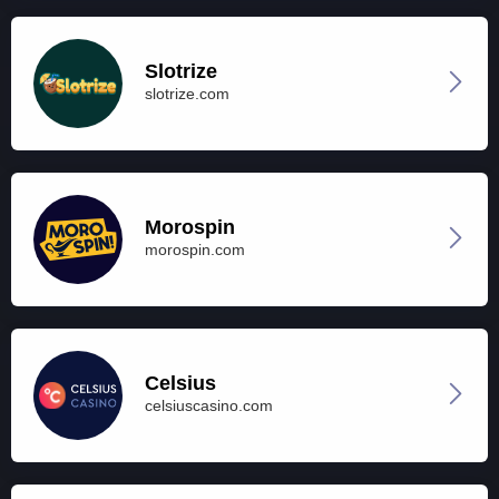
Slotrize
slotrize.com
Morospin
morospin.com
Celsius
celsiuscasino.com