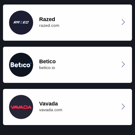
Razed
razed.com
Betico
betico.io
Vavada
vavada.com