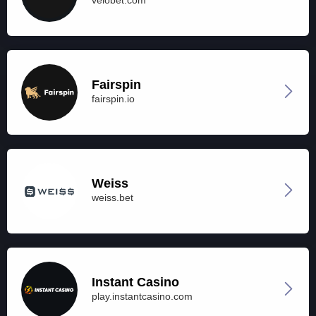
velobet.com
Fairspin
fairspin.io
Weiss
weiss.bet
Instant Casino
play.instantcasino.com