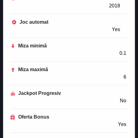
2018
Joc automat
Yes
Miza minimă
0.1
Miza maximă
6
Jackpot Progresiv
No
Oferta Bonus
Yes