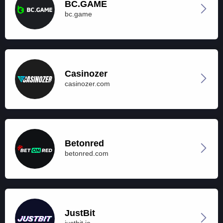
BC.GAME
bc.game
Casinozer
casinozer.com
Betonred
betonred.com
JustBit