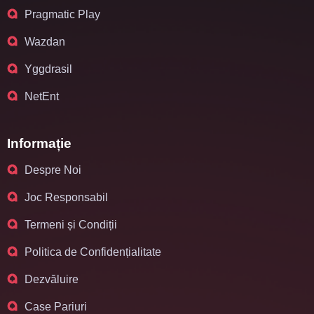
Pragmatic Play
Wazdan
Yggdrasil
NetEnt
Informație
Despre Noi
Joc Responsabil
Termeni și Condiții
Politica de Confidențialitate
Dezvăluire
Case Pariuri