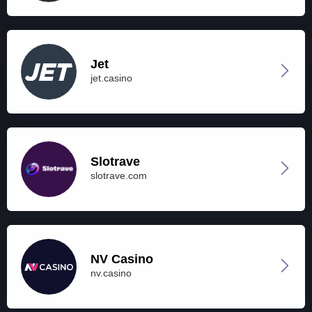
Jet
jet.casino
Slotrave
slotrave.com
NV Casino
nv.casino