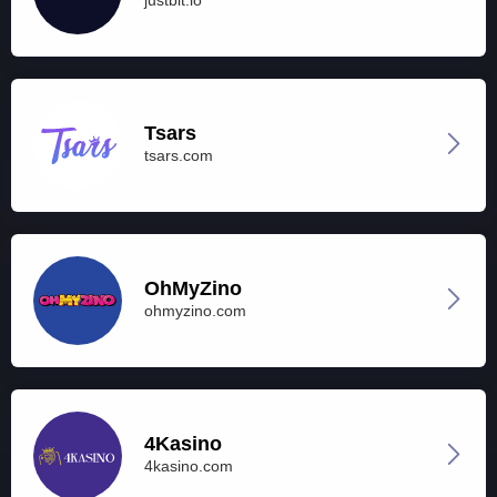
justbit.io
Tsars
tsars.com
OhMyZino
ohmyzino.com
4Kasino
4kasino.com