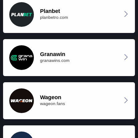
Planbet
planbetro.com
Granawin
granawins.com
Wageon
wageon.fans