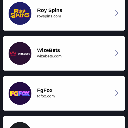
Roy Spins
royspins.com
WizeBets
wizebets.com
FgFox
fgfox.com