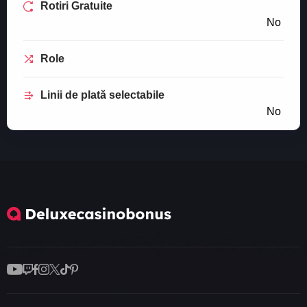
Rotiri Gratuite
No
Role
Linii de plată selectabile
No