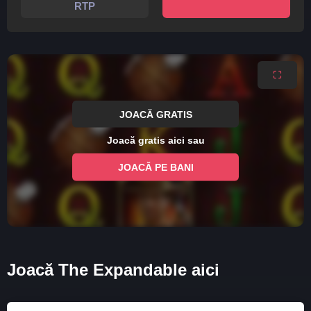
RTP
JOACĂ GRATIS
Joacă gratis aici sau
JOACĂ PE BANI
Joacă The Expandable aici